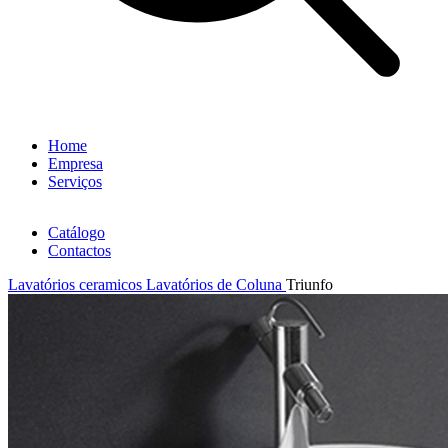
Home
Empresa
Serviços
Catálogo
Contactos
Lavatórios ceramicos
Lavatórios de Coluna
Triunfo