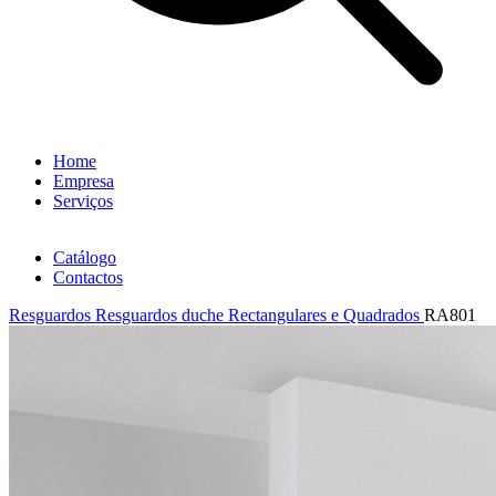
Home
Empresa
Serviços
Catálogo
Contactos
Resguardos
Resguardos duche Rectangulares e Quadrados
RA801