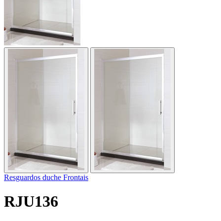
Resguardos duche Frontais
RJU136