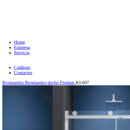
Home
Empresa
Serviços
Catálogo
Contactos
Resguardos
Resguardos duche Frontais
KL607